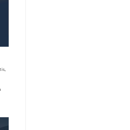
tis
,
n