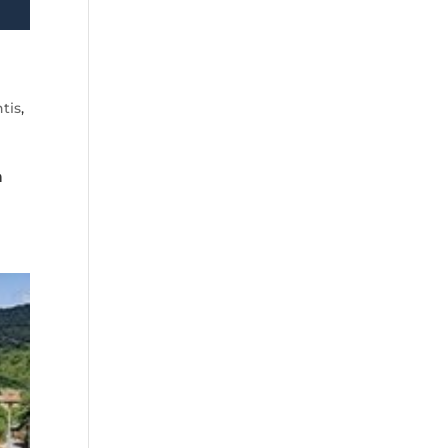
tis
,
n