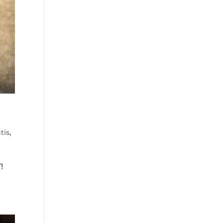
tis
,
!