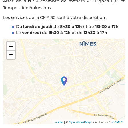
Arrêt de bus : « chambre de métiers » – Lignes 11,13 et
Tempo – Itinéraires bus
Les services de la CMA 30 sont à votre disposition :
Du
lundi au jeudi
de
8h30 à 12h
et de
13h30 à 17h
Le
vendredi
de
8h30 à 12h
et de
13h30 à 17h
+
−
Leaflet
| ©
OpenStreetMap
contributors ©
CARTO