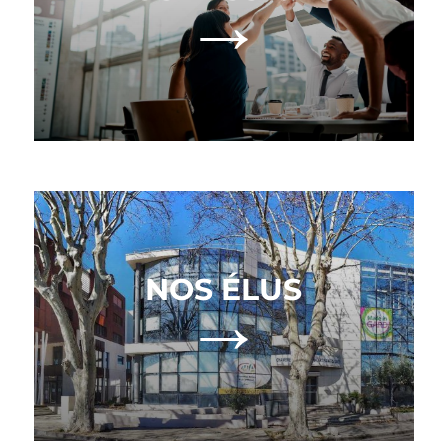
→
NOS ÉLUS
→