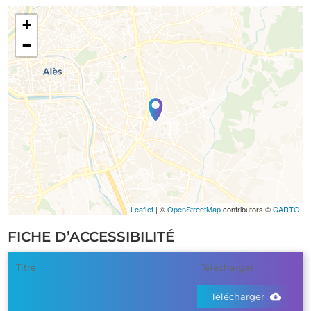
+
−
Leaflet
| ©
OpenStreetMap
contributors ©
CARTO
FICHE D’ACCESSIBILITÉ
Titre
Télécharger
Télécharger