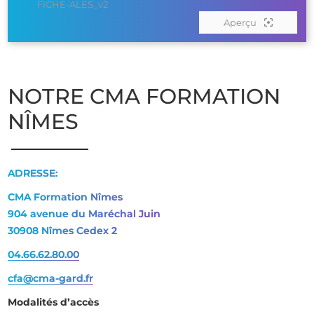
FICHE-ALES_v2
Aperçu
NOTRE CMA FORMATION
NÎMES
ADRESSE:
CMA Formation Nîmes
904 avenue du Maréchal Juin
30908 Nîmes Cedex 2
04.66.62.80.00
cfa@cma-gard.fr
Modalités d’accès