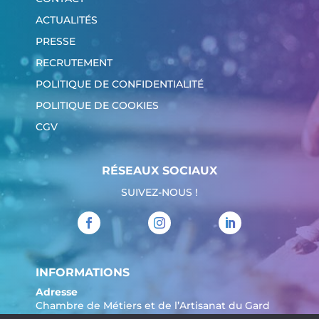
ACTUALITÉS
PRESSE
RECRUTEMENT
POLITIQUE DE CONFIDENTIALITÉ
POLITIQUE DE COOKIES
CGV
RÉSEAUX SOCIAUX
SUIVEZ-NOUS !
INFORMATIONS
Adresse
Chambre de Métiers et de l’Artisanat du Gard