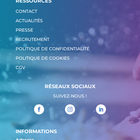
RESSOURCES
CONTACT
ACTUALITÉS
PRESSE
RECRUTEMENT
POLITIQUE DE CONFIDENTIALITÉ
POLITIQUE DE COOKIES
CGV
RÉSEAUX SOCIAUX
SUIVEZ-NOUS !
INFORMATIONS
Adresse