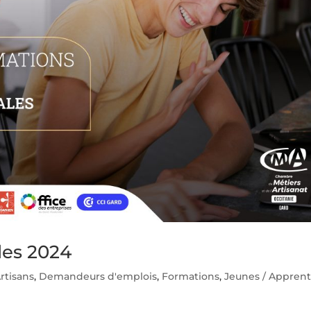
les 2024
rtisans
,
Demandeurs d'emplois
,
Formations
,
Jeunes / Apprent