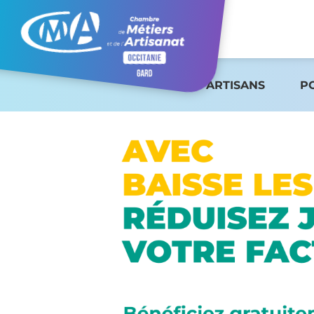
ARTISANS
P