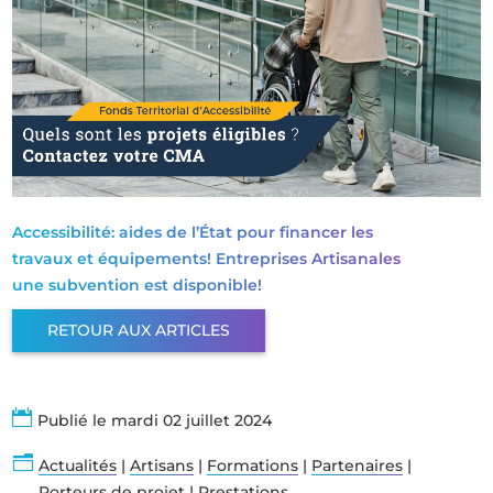
Accessibilité: aides de l’État pour financer les
travaux et équipements! Entreprises Artisanales
une subvention est disponible!
RETOUR AUX ARTICLES

Publié le mardi 02 juillet 2024
n
Actualités
|
Artisans
|
Formations
|
Partenaires
|
Porteurs de projet
|
Prestations