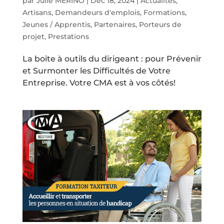
par
Julie MERINO
|
Déc 18, 2024
|
Actualités
,
Artisans
,
Demandeurs d'emplois
,
Formations
,
Jeunes / Apprentis
,
Partenaires
,
Porteurs de
projet
,
Prestations
La boite à outils du dirigeant : pour Prévenir
et Surmonter les Difficultés de Votre
Entreprise. Votre CMA est à vos côtés!