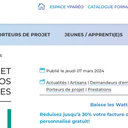

ESPACE YPARÉO
CATALOGUE FORM
ORTEURS DE PROJET
JEUNES / APPRENTI(E)S
s
 ET

Publié le jeudi 07 mars 2024
VOS
n
Actualités
|
Artisans
|
Demandeurs d'em
ES
Porteurs de projet
|
Prestations
Baisse les Watt
Réduisez jusqu’à 30% votre facture
personnalisé gratuit!