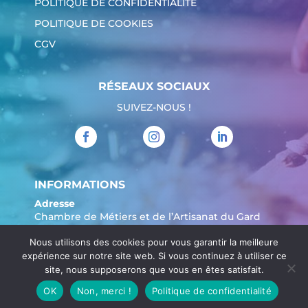
POLITIQUE DE CONFIDENTIALITÉ
POLITIQUE DE COOKIES
CGV
RÉSEAUX SOCIAUX
SUIVEZ-NOUS !
INFORMATIONS
Adresse
Chambre de Métiers et de l’Artisanat du Gard
904 Avenue Marechal Juin
Nous utilisons des cookies pour vous garantir la meilleure
30908 Nîmes
expérience sur notre site web. Si vous continuez à utiliser ce
Tél. :
04 66 62 80 00
site, nous supposerons que vous en êtes satisfait.
OK
Non, merci !
Politique de confidentialité