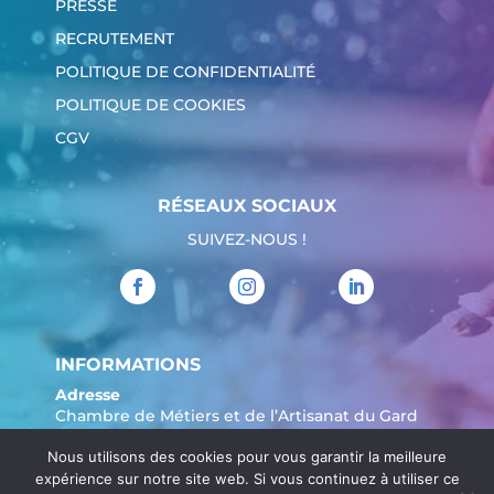
PRESSE
RECRUTEMENT
POLITIQUE DE CONFIDENTIALITÉ
POLITIQUE DE COOKIES
CGV
RÉSEAUX SOCIAUX
SUIVEZ-NOUS !
INFORMATIONS
Adresse
Chambre de Métiers et de l’Artisanat du Gard
904 Avenue Marechal Juin
Nous utilisons des cookies pour vous garantir la meilleure
30908 Nîmes
expérience sur notre site web. Si vous continuez à utiliser ce