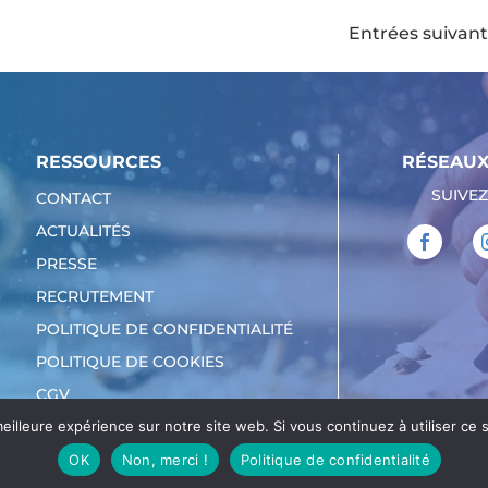
Entrées suivant
RESSOURCES
RÉSEAUX
SUIVEZ
CONTACT
ACTUALITÉS
PRESSE
RECRUTEMENT
POLITIQUE DE CONFIDENTIALITÉ
POLITIQUE DE COOKIES
CGV
eilleure expérience sur notre site web. Si vous continuez à utiliser ce
OK
Non, merci !
Politique de confidentialité