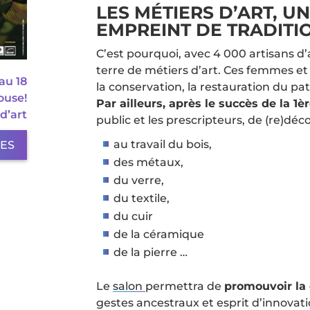
LES MÉTIERS D’ART, U
EMPREINT DE TRADITI
C’est pourquoi, avec 4 000 artisans d’
terre de métiers d’art. Ces femmes 
au 18
la conservation, la restauration du pat
ouse!
Par ailleurs, après le succès de la 1è
d’art
public et les prescripteurs, de (re)déco
au travail du bois,
LES
des métaux,
du verre,
du textile,
du cuir
de la céramique
de la pierre …
Le
salon
permettra de
promouvoir la 
gestes ancestraux et esprit d’innovat