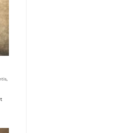
tis
,
et