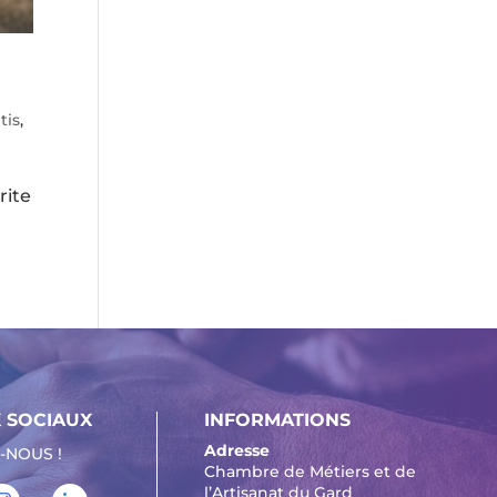
tis
,
rite
 SOCIAUX
INFORMATIONS
Adresse
-NOUS !
Chambre de Métiers et de
l’Artisanat du Gard