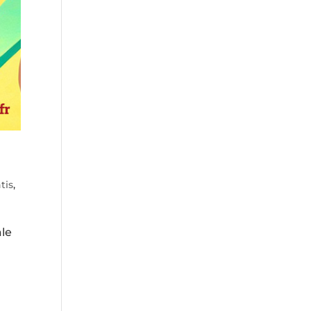
tis
,
ale