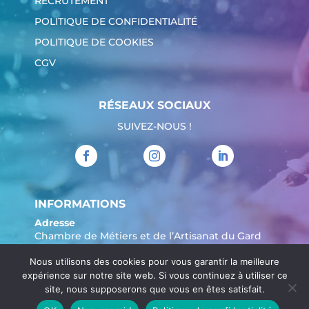
RECRUTEMENT
POLITIQUE DE CONFIDENTIALITÉ
POLITIQUE DE COOKIES
CGV
RÉSEAUX SOCIAUX
SUIVEZ-NOUS !
INFORMATIONS
Adresse
Chambre de Métiers et de l’Artisanat du Gard
904 Avenue Marechal Juin
Nous utilisons des cookies pour vous garantir la meilleure
30908 Nîmes
expérience sur notre site web. Si vous continuez à utiliser ce
Tél. :
04 66 62 80 00
site, nous supposerons que vous en êtes satisfait.