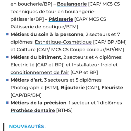
en boucherie/BP] –
Boulangerie
[CAP/ MC5 CS
Techniques de tour en boulangerie-
pâtisserie/BP] –
Pâtisserie
[CAP/ MC5 CS
Pâtisserie de boutique/BTM]
Métiers du soin à la personne
, 2 secteurs et 7
diplômes:
Esthétique-Cosmétique
[CAP/ BP /BM]
et
Coiffure
[CAP/ MC5 CS Coupe couleur/BP/BM]
Métiers du bâtiment
, 2 secteurs et 4 diplômes:
Electricité
[CAP et BP)] et
Installateur froid et
conditionnement de l’air
[CAP et BP]
Métiers d’art
, 3 secteurs et 5 diplômes:
Photographie
[BTM],
Bijouterie
[CAP],
Fleuriste
[CAP/BP/BM]
Métiers de la précision
, 1 secteur et 1 diplômes
Prothèse dentaire
[BTMS]
NOUVEAUTÉS
: