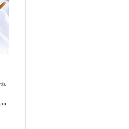
tis
,
eur