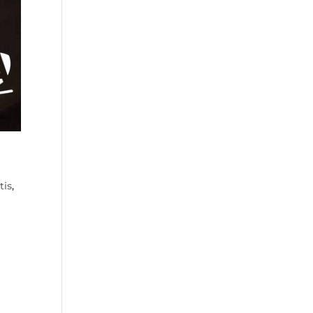
tis
,