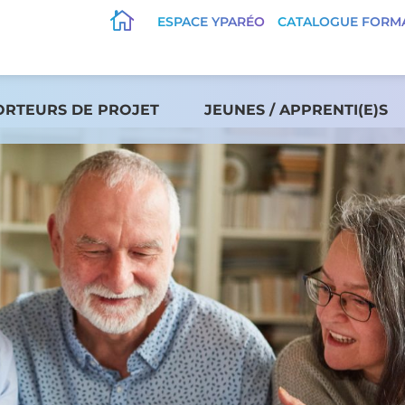

ESPACE YPARÉO
CATALOGUE FORM
ORTEURS DE PROJET
JEUNES / APPRENTI(E)S