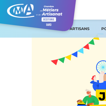
ARTISANS
P