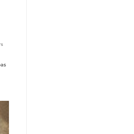
rs
pas