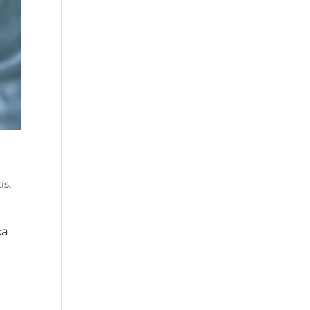
is
,
ça