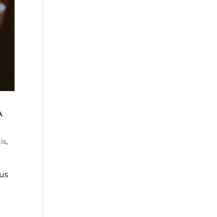
A
is
,
ous