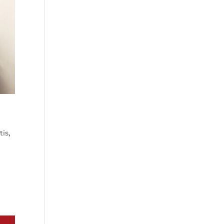
tis
,