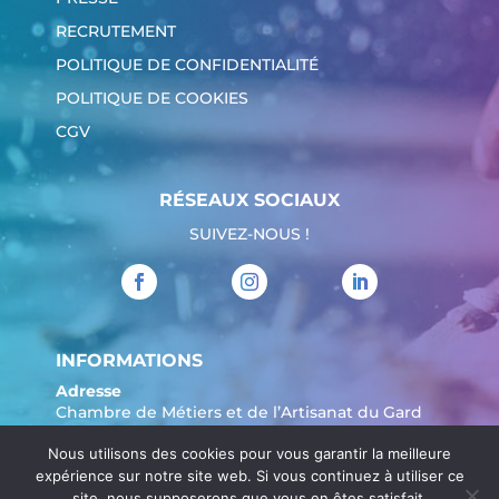
RECRUTEMENT
POLITIQUE DE CONFIDENTIALITÉ
POLITIQUE DE COOKIES
CGV
RÉSEAUX SOCIAUX
SUIVEZ-NOUS !
INFORMATIONS
Adresse
Chambre de Métiers et de l’Artisanat du Gard
904 Avenue Marechal Juin
Nous utilisons des cookies pour vous garantir la meilleure
30908 Nîmes
expérience sur notre site web. Si vous continuez à utiliser ce
Tél. :
04 66 62 80 00
site, nous supposerons que vous en êtes satisfait.