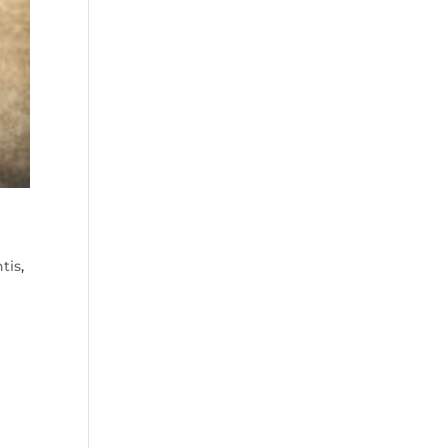
tis
,