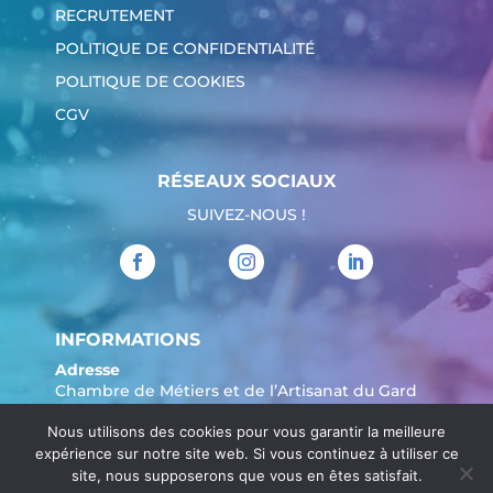
RECRUTEMENT
POLITIQUE DE CONFIDENTIALITÉ
POLITIQUE DE COOKIES
CGV
RÉSEAUX SOCIAUX
SUIVEZ-NOUS !
INFORMATIONS
Adresse
Chambre de Métiers et de l’Artisanat du Gard
904 Avenue Marechal Juin
Nous utilisons des cookies pour vous garantir la meilleure
30908 Nîmes
expérience sur notre site web. Si vous continuez à utiliser ce
Tél. :
04 66 62 80 00
site, nous supposerons que vous en êtes satisfait.