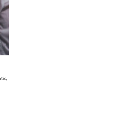
tis
,