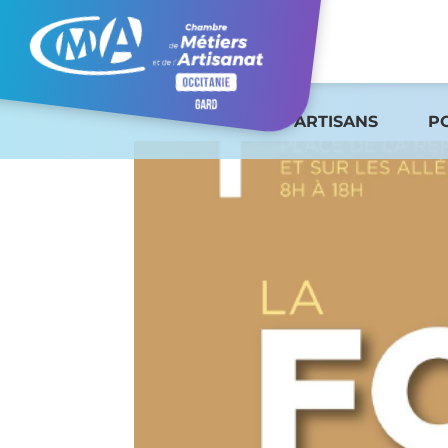
ARTISANS
P