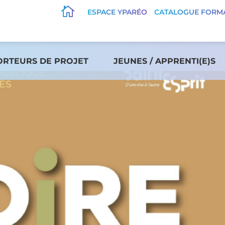

ESPACE YPARÉO
CATALOGUE FORM
ORTEURS DE PROJET
JEUNES / APPRENTI(E)S