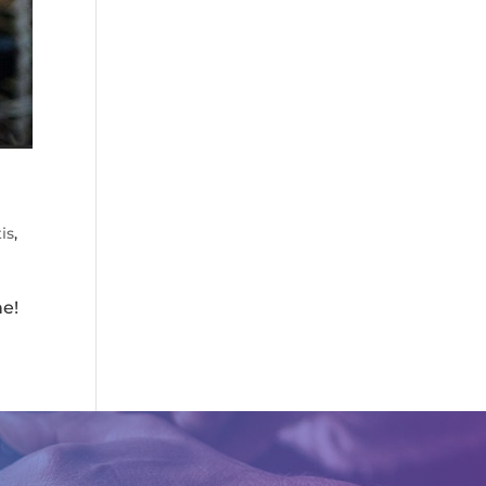
e
is
,
ne!