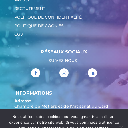
PRESSE
RECRUTEMENT
POLITIQUE DE CONFIDENTIALITÉ
POLITIQUE DE COOKIES
CGV
RÉSEAUX SOCIAUX
SUIVEZ-NOUS !
INFORMATIONS
Adresse
Chambre de Métiers et de l’Artisanat du Gard
904 Avenue Marechal Juin
Nous utilisons des cookies pour vous garantir la meilleure
30908 Nîmes
expérience sur notre site web. Si vous continuez à utiliser ce