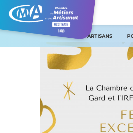
ARTISANS
P