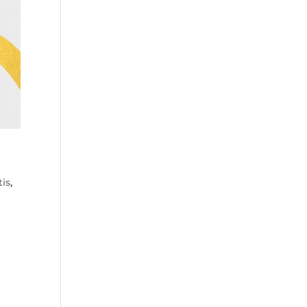
tis
,