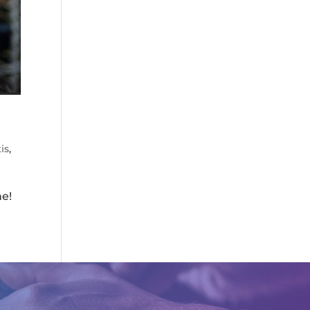
e
is
,
ne!