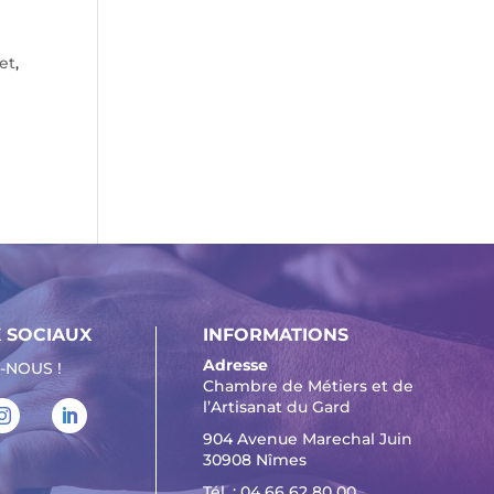
et
,
 SOCIAUX
INFORMATIONS
Adresse
-NOUS !
Chambre de Métiers et de
l’Artisanat du Gard
904 Avenue Marechal Juin
30908 Nîmes
Tél. :
04 66 62 80 00