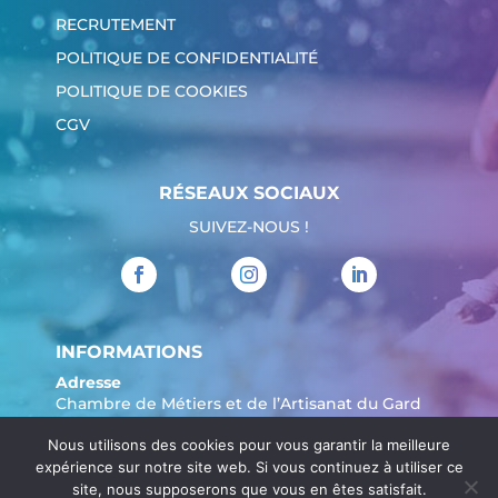
RECRUTEMENT
POLITIQUE DE CONFIDENTIALITÉ
POLITIQUE DE COOKIES
CGV
RÉSEAUX SOCIAUX
SUIVEZ-NOUS !
INFORMATIONS
Adresse
Chambre de Métiers et de l’Artisanat du Gard
904 Avenue Marechal Juin
Nous utilisons des cookies pour vous garantir la meilleure
30908 Nîmes
expérience sur notre site web. Si vous continuez à utiliser ce
Tél. :
04 66 62 80 00
site, nous supposerons que vous en êtes satisfait.