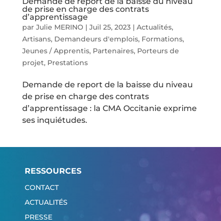
Demande de report de la baisse du niveau
de prise en charge des contrats
d’apprentissage
par
Julie MERINO
|
Juil 25, 2023
|
Actualités
,
Artisans
,
Demandeurs d'emplois
,
Formations
,
Jeunes / Apprentis
,
Partenaires
,
Porteurs de
projet
,
Prestations
Demande de report de la baisse du niveau
de prise en charge des contrats
d’apprentissage : la CMA Occitanie exprime
ses inquiétudes.
RESSOURCES
CONTACT
ACTUALITÉS
PRESSE