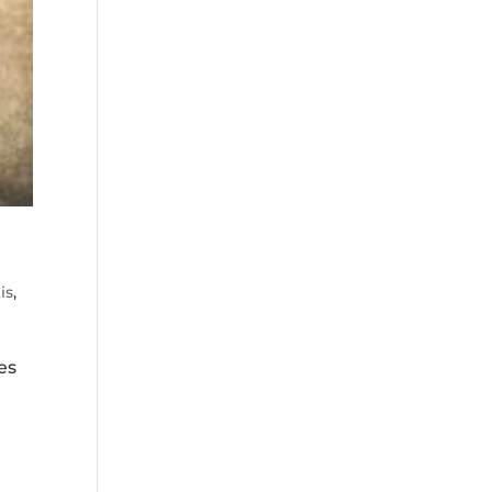
is
,
es