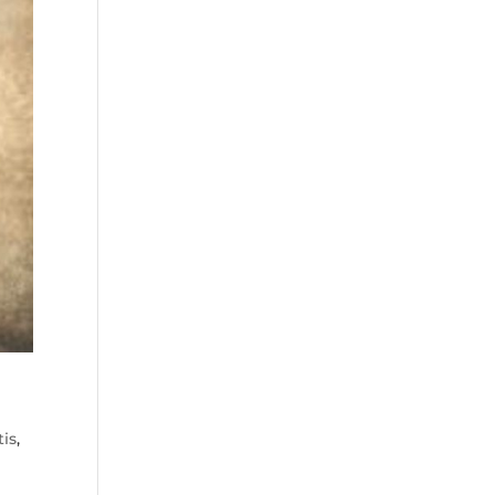
tis
,