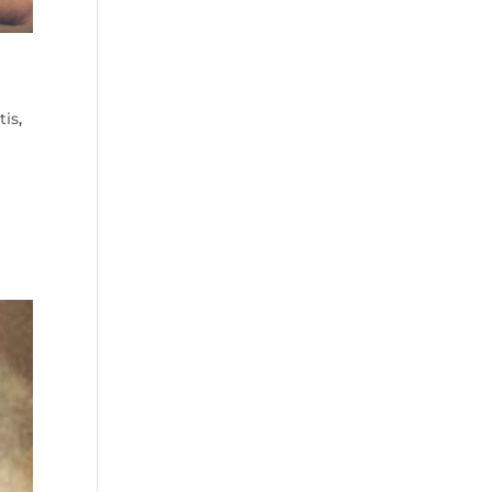
tis
,