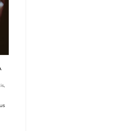
A
is
,
ous