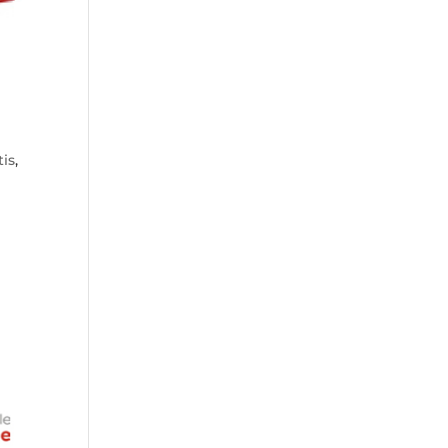
tis
,