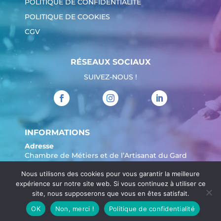
POLITIQUE DE CONFIDENTIALITÉ
POLITIQUE DE COOKIES
CGV
RÉSEAUX SOCIAUX
SUIVEZ-NOUS !
INFORMATIONS
Adresse
Chambre de Métiers et de l’Artisanat du Gard
904 Avenue Marechal Juin
Nous utilisons des cookies pour vous garantir la meilleure
30908 Nîmes
expérience sur notre site web. Si vous continuez à utiliser ce
Tél. :
04 66 62 80 00
site, nous supposerons que vous en êtes satisfait.
OK
Non, merci !
Politique de confidentialité