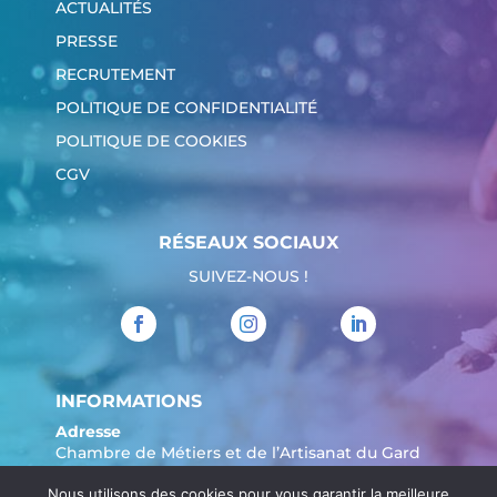
ACTUALITÉS
PRESSE
RECRUTEMENT
POLITIQUE DE CONFIDENTIALITÉ
POLITIQUE DE COOKIES
CGV
RÉSEAUX SOCIAUX
SUIVEZ-NOUS !
INFORMATIONS
Adresse
Chambre de Métiers et de l’Artisanat du Gard
904 Avenue Marechal Juin
Nous utilisons des cookies pour vous garantir la meilleure