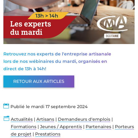
Retrouvez nos experts de l'entreprise artisanale
lors de nos wébinaires du mardi, organisés en
direct de 13h à 14h!
RETOUR AUX ARTICLES

Publié le mardi 17 septembre 2024
n
Actualités
|
Artisans
|
Demandeurs d'emplois
|
Formations
|
Jeunes / Apprentis
|
Partenaires
|
Porteurs
de projet
|
Prestations