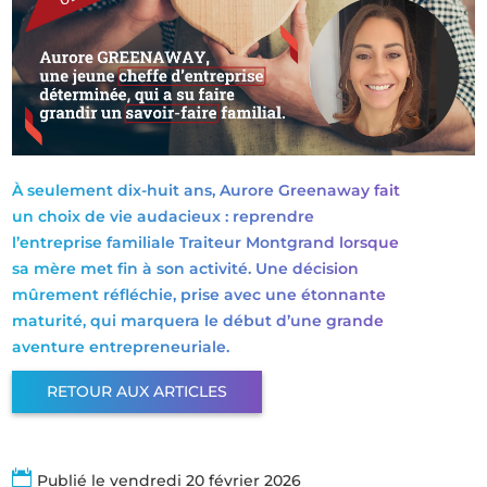
À seulement dix-huit ans, Aurore Greenaway fait
un choix de vie audacieux : reprendre
l’entreprise familiale Traiteur Montgrand lorsque
sa mère met fin à son activité. Une décision
mûrement réfléchie, prise avec une étonnante
maturité, qui marquera le début d’une grande
aventure entrepreneuriale.
RETOUR AUX ARTICLES

Publié le vendredi 20 février 2026