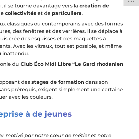
 il se tourne davantage vers la
création de
de
collectivités
et de
particuliers
.
itraux classiques ou contemporains avec des formes
es, des fenêtres et des verrières. Il se déplace à
puis crée des esquisses et des maquettes à
ients. Avec les vitraux, tout est possible, et même
u inattendu.
monie du
Club Éco Midi Libre
“Le Gard rhodanien
roposant des
stages de formation
dans son
s sans prérequis, exigent simplement une certaine
er avec les couleurs.
eprise à de jeunes
er motivé par notre cœur de métier et notre