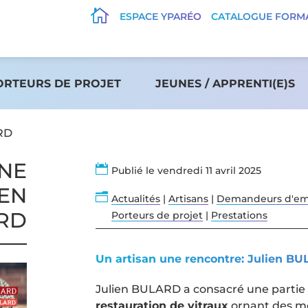

ESPACE YPARÉO
CATALOGUE FORM
ORTEURS DE PROJET
JEUNES / APPRENTI(E)S
ARD
UNE

Publié le vendredi 11 avril 2025
IEN
n
Actualités
|
Artisans
|
Demandeurs d'em
RD
Porteurs de projet
|
Prestations
Un artisan une rencontre: Julien 
Julien BULARD a consacré une partie d
restauration de vitraux
ornant des mo