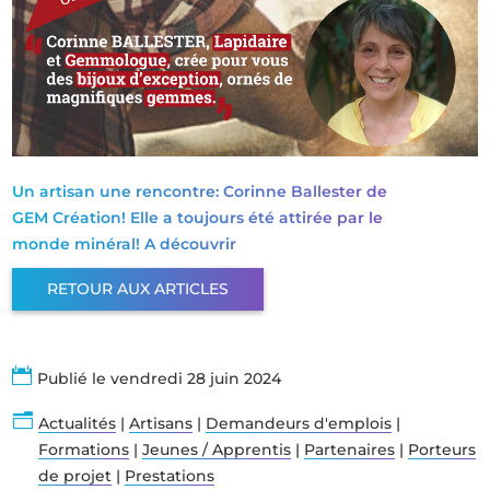
Un artisan une rencontre: Corinne Ballester de
GEM Création! Elle a toujours été attirée par le
monde minéral! A découvrir
RETOUR AUX ARTICLES

Publié le vendredi 28 juin 2024
n
Actualités
|
Artisans
|
Demandeurs d'emplois
|
Formations
|
Jeunes / Apprentis
|
Partenaires
|
Porteurs
de projet
|
Prestations