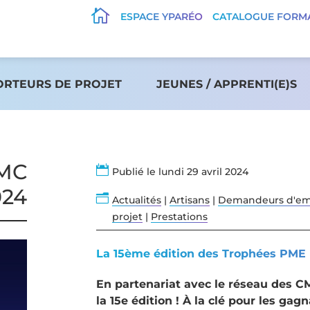

ESPACE YPARÉO
CATALOGUE FORM
ORTEURS DE PROJET
JEUNES / APPRENTI(E)S
MC

Publié le lundi 29 avril 2024
024
n
Actualités
|
Artisans
|
Demandeurs d'em
projet
|
Prestations
La 15ème édition des Trophées PME R
En partenariat avec le réseau des C
la 15e édition ! À la clé pour les 