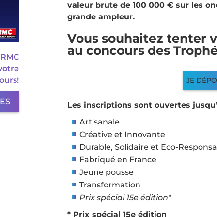
valeur brute de 100 000 € sur les o
grande ampleur.
Vous souhaitez tenter v
au concours des Troph
E RMC
votre
ours!
JE DÉP
LES
Les inscriptions sont ouvertes jusqu’
Artisanale
Créative et Innovante
Durable, Solidaire et Eco-Responsa
Fabriqué en France
Jeune pousse
Transformation
Prix spécial 15e édition*
* Prix spécial 15e édition