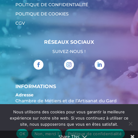
POLITIQUE DE CONFIDENTIALITÉ
POLITIQUE DE COOKIES
CGV
RÉSEAUX SOCIAUX
SUIVEZ-NOUS !
INFORMATIONS
Adresse
Chambre de Métiers et de l’Artisanat du Gard
904 Avenue Marechal Juin
Nous utilisons des cookies pour vous garantir la meilleure
30908 Nîmes
expérience sur notre site web. Si vous continuez à utiliser ce
Tél. :
04 66 62 80 00
site, nous supposerons que vous en êtes satisfait.
OK
Non, merci !
Politique de confidentialité
Share This