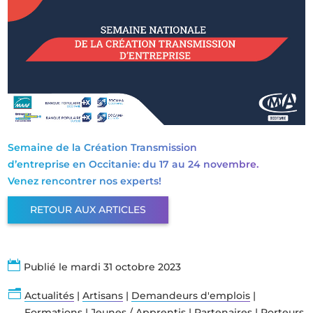
Semaine de la Création Transmission
d’entreprise en Occitanie: du 17 au 24 novembre.
Venez rencontrer nos experts!
RETOUR AUX ARTICLES

Publié le mardi 31 octobre 2023
n
Actualités
|
Artisans
|
Demandeurs d'emplois
|
Formations
|
Jeunes / Apprentis
|
Partenaires
|
Porteurs