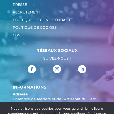
PRESSE
RECRUTEMENT
POLITIQUE DE CONFIDENTIALITÉ
POLITIQUE DE COOKIES
CGV
RÉSEAUX SOCIAUX
SUIVEZ-NOUS !
INFORMATIONS
Adresse
Chambre de Métiers et de l’Artisanat du Gard
904 Avenue Marechal Juin
Nous utilisons des cookies pour vous garantir la meilleure
30908 Nîmes
expérience sur notre site web. Si vous continuez à utiliser ce