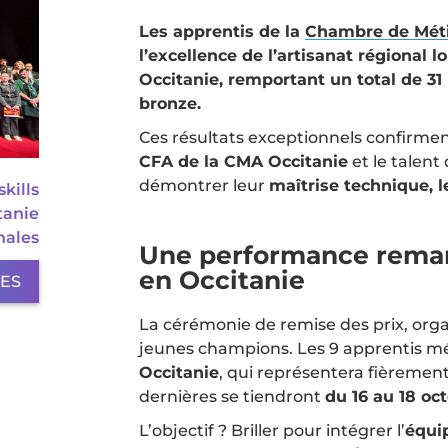
Les apprentis de la
Chambre de Métie
l’excellence de l’artisanat régional l
Occitanie, remportant un total de 31 
bronze.
Ces résultats exceptionnels confirmen
CFA de la CMA Occitanie
et le talent
démontrer leur
maîtrise technique, 
kills
tanie
nales
Une performance remar
en Occitanie
LES
La cérémonie de remise des prix, organ
jeunes champions. Les 9 apprentis méda
Occitanie
, qui représentera fièremen
dernières se tiendront
du 16 au 18 oc
L’objectif ? Briller pour intégrer l’
équi