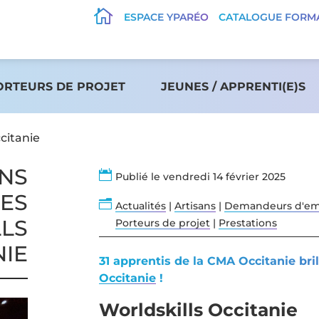

ESPACE YPARÉO
CATALOGUE FORM
ORTEURS DE PROJET
JEUNES / APPRENTI(E)S
citanie
ONS

Publié le vendredi 14 février 2025
ES
n
Actualités
|
Artisans
|
Demandeurs d'em
LS
Porteurs de projet
|
Prestations
NIE
31 apprentis de la CMA Occitanie bri
Occitanie
!
Worldskills Occitanie