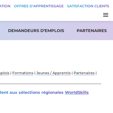
ATION
OFFRES D’APPRENTISSAGE
SATISFACTION CLIENTS
DEMANDEURS D’EMPLOIS
PARTENAIRES
plois
|
Formations
|
Jeunes / Apprentis
|
Partenaires
|
llent aux sélections régionales
WorldSkills