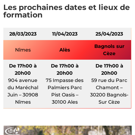
Les prochaines dates et lieux de
formation
28/03/2023
11/04/2023
25/04/2023
Bagnols sur
Nîmes
Alès
Cèze
De 17h00 à
De 17h00 à
De 17h00 à
20h00
20h00
20h00
904 avenue
75 Impasse des
59 rue du Parc
du Maréchal
Palmiers Parc
Chamont –
Juin – 30908
Pist Oasis –
30200 Bagnols-
Nîmes
30100 Ales
Sur Cèze