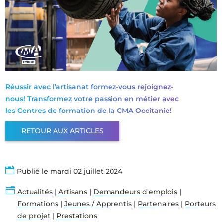
Réussir avec l’artisanat formez-vous rejoignez-
nous! Transformez votre passion en métier avec
les Centres de formation de la CMA Occitanie!
RETOUR AUX ARTICLES

Publié le mardi 02 juillet 2024
n
Actualités
|
Artisans
|
Demandeurs d'emplois
|
Formations
|
Jeunes / Apprentis
|
Partenaires
|
Porteurs
de projet
|
Prestations