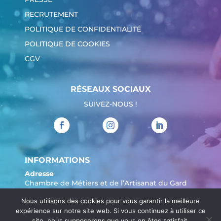
RECRUTEMENT
POLITIQUE DE CONFIDENTIALITÉ
POLITIQUE DE COOKIES
CGV
RÉSEAUX SOCIAUX
SUIVEZ-NOUS !
INFORMATIONS
Adresse
Chambre de Métiers et de l’Artisanat du Gard
904 Avenue Marechal Juin
Nous utilisons des cookies pour vous garantir la meilleure
30908 Nîmes
expérience sur notre site web. Si vous continuez à utiliser ce
Tél. :
04 66 62 80 00
site, nous supposerons que vous en êtes satisfait.